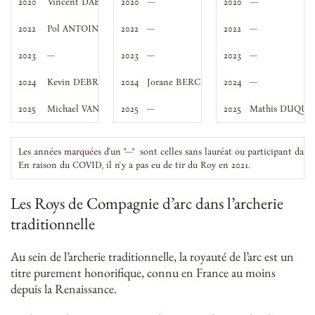
2020
Vincent DABÉE
2020
   —
2020
   —
2022
Pol ANTOINE
2022
   —
2022
   —
2023    —
2023   —
2023   —
2024    Kevin DEBRUYN
2024   Jorane BERCKMANS
2024   —
2025    Michael VANHOLSBEEK
2025   —
2025   Mathis DUQU
Les années marquées d'un "—"  sont celles sans lauréat ou participant dans 
En raison du COVID, il n'y a pas eu de tir du Roy en 2021.
Les Roys de Compagnie d’arc dans l’archerie
traditionnelle
Au sein de l’archerie traditionnelle, la royauté de l’arc est un
titre purement honorifique, connu en France au moins
depuis la Renaissance.