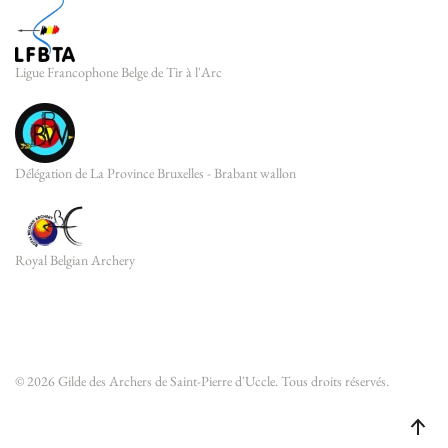
Ligue Francophone Belge de Tir à l'Arc
Délégation de La Province Bruxelles - Brabant wallon
Royal Belgian Archery
©
2026
Gilde des Archers de Saint-Pierre d'Uccle. Tous droits réservés.