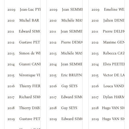
2009
Jean-Luc PYPE
2009
Jean SEMMELING
2009
Emeline WEU
2010
Michel BAR
2010
Michèle MASSINA
2010
Julien DENEY
2011
Edward SIMONEZ
2011
Jean SEMMELING
2011
Pierre DELHOY
2012
Gustave PETRUS
2012
Pierre DEMAERE
2012
Maxime GENI
2013
Simon de WRANGEL
2013
Michèle MASSINA
2013
Rebecca CA’ZO
2014
Gianni CANDIDO
2014
Jean SEMMELING
2014
Elvis PEETER
2015
Véronique VIALLE
2015
Eric BRUYNEEL
2015
Victor DE LA 
2016
Thierry FIERENS
2016
Guy SEYS
2016
Louca VANDE
2017
Richard SIMON
2017
Edward SIMONEZ
2017
Dylan HARMA
2018
Thierry DABÉE
2018
Guy SEYS
2018
   Hugo VAN SI
2019
Gustave PETRUS
2019
Edward SIMONEZ
2019
   Hugo VAN SI