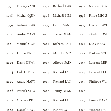
1997
Thierry VANDENEDE
1997
Raphaël CARRALCAZAR
1997
Nicolas CRAPS
1998
Michel QUINZIN
1998
Michaël SIMONINI
1998
Filipe MIGUEZ
1999
Antonio SARCIA
1999
Cédric VAN ELVEN
1999
Gaetan FAVER
2000
André MARTEL
2000
Pierre DEMAERE
2000
Gaetan FAVER
2001
Manuel GONZALES
2001
Richard LALLEMAND
2001
Luc CHARON
2002
Lothar KNITTEL
2002
Marc DEMOL
2002
Bastien SCH
2003
David DEWIJNGAERT
2003
Alfredo SARCIA
2003
Laurent LEFE
2004
Erik DEBEVERE
2004
Richard LALLEMAND
2004
Laurent LEFE
2005
André MARTEL
2005
Richard LALLEMAND
2005
Philippe VAN
2006
Patrick STEVENS
2006
Fanny DEMAERE
2006
—
2007
Gustave PETRUS
2007
Richard LALLEMAND
2007
Emma BARME
2008
Daniel GROSSI
2008
Benoît COENE
2008
Vincent DABE