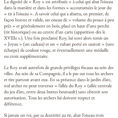
La dignité de « Roy » est attribuée « à celui qui abat l’oiseau
dans la manière et dans les formes » accoutumées le jour du
« tir à l’oiseau ». A savoir celui qui a abattu, en premier, de
façon bonne et valide, un oiseau de « volume du pouce à peu
près » et généralement en bois, placé en haut d’une perche
(tir historique) ou au centre d’un carte (apparition dès le
XVIIIe s.). Une fois proclamé Roy, lui sont alors remis un
« Joyau » (un cadeau) et un « ruban porté en sautoir » (une
écharpe) de couleur rouge, et éventuellement une médaille
ou croix supplémentaire.
Le Roy avait autrefois de grands privilèges fiscaux au sein des
villes. Au sein de sa Compagnie, il a le pas sur tous les archers
et tire partout avant eux. En sa présence dans le jardin d’arc,
nul archer ne peut traverser « l’allée du Roy » (allée centrale
du jeu d’arc, entre deux buttes beursault) sans obtenir son
autorisation. Tous les archers lui doivent respect et
déférence.
Si jamais un roi, par sa dextérité au tir, abat l’oiseau trois