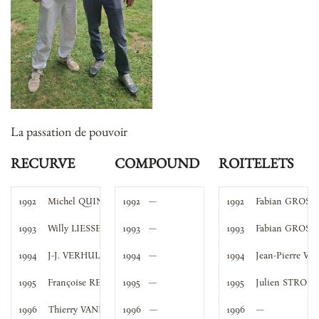
La passation de pouvoir
RECURVE
COMPOUND
ROITELETS
1992
Michel QUINZIN
1992
   —
1992
Fabian GROSSI
1993
Willy LIESSENS
1993
   —
1993
Fabian GROSSI
1994
J-J. VERHULSTEL
1994
   —
1994
Jean-Pierre V
1995
Françoise REPER
1995
   —
1995
Julien STROI
1996
Thierry VANDENEDE
1996
   —
1996
—